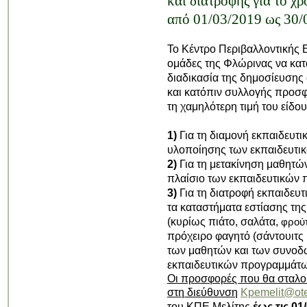
και διατροφής για το χ
από 01/03/2019 ως 30/
Το Κέντρο Περιβαλλοντικής 
ομάδες της Φλώρινας να κατ
διαδικασία της δημοσίευσης 
και κατόπιν συλλογής προσ
τη χαμηλότερη τιμή του είδου
1)
Για τη διαμονή εκπαιδευτι
υλοποίησης των εκπαιδευτικ
2)
Για τη μετακίνηση μαθητών
πλαίσιο των εκπαιδευτικών 
3)
Για τη διατροφή εκπαιδευτ
τα καταστήματα εστίασης τη
(κυρίως πιάτο, σαλάτα,
φρού
πρόχειρο φαγητό (σάντουιτς κ
των μαθητών και των συνοδώ
εκπαιδευτικών προγραμμάτω
Οι προσφορές που θα σταλού
στη διεύθυνση
Kpemelit@ote
του ΚΠΕ Μελίτης
έως τις 01