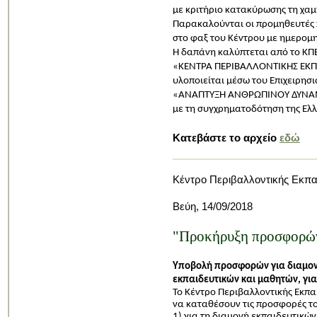
με κριτήριο κατακύρωσης τη χαμ
Παρακαλούνται οι προμηθευτές
στο φαξ του Κέντρου με ημερομ
Η δαπάνη καλύπτεται από το ΚΠΕ
«ΚΕΝΤΡΑ ΠΕΡΙΒΑΛΛΟΝΤΙΚΗΣ ΕΚΠ
υλοποιείται μέσω του Επιχειρη
«ΑΝΑΠΤΥΞΗ ΑΝΘΡΩΠΙΝΟΥ ΔΥΝΑΜΙ
με τη συγχρηματοδότηση της Ελλ
Κατεβάστε το αρχείο
εδώ
Κέντρο Περιβαλλοντικής Εκπα
Βεύη, 14/09/2018
"Προκήρυξη προσφορών 
Υποβολή προσφορών για διαμονή
εκπαιδευτικών και μαθητών,
για
Το Κέντρο Περιβαλλοντικής Εκπα
να καταθέσουν τις προσφορές τ
1) για τη διαμονή εκπαιδευτικών