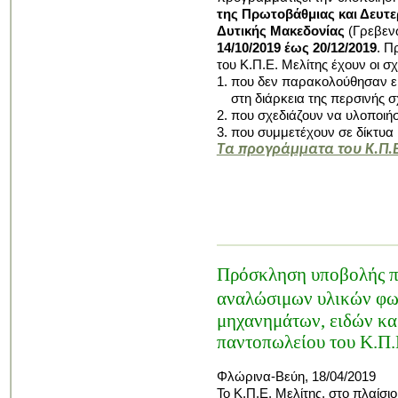
της
Πρωτοβάθμιας
και Δευτ
Δυτικής Μακεδονίας
(Γρεβενώ
14/10/2019 έως 20/12/2019
. Π
του Κ.Π.Ε. Μελίτης έχουν οι σ
1. που δεν παρακολούθησαν ε
στη διάρκεια της περσινής σ
2. που σχεδιάζουν να υλοποι
3. που συμμετέχουν σε δίκτυα 
Τα προγράμματα του Κ.Π.Ε.
Πρόσκληση υποβολής πρ
αναλώσιμων
υλικών
φω
μηχανημάτων, ειδών κ
παντοπωλείου του Κ.Π.
Φλώρινα-Βεύη, 18/04/2019
Το Κ.Π.Ε. Μελίτης, στο πλ