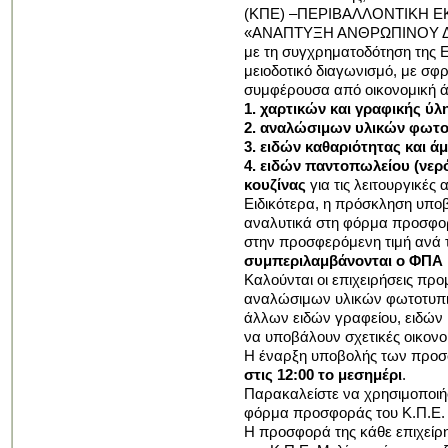
(ΚΠΕ) –ΠΕΡΙΒΑΛΛΟΝΤΙΚΗ ΕΚΠΑ
«ΑΝΑΠΤΥΞΗ ΑΝΘΡΩΠΙΝΟΥ ΔΥ
με τη συγχρηματοδότηση της 
μειοδοτικό διαγωνισμό, με σφ
συμφέρουσα από οικονομική ά
1. χαρτικών και γραφικής ύλ
2. αναλώσιμων υλικών φωτ
3. ειδών καθαριότητας και 
4. ειδών παντοπωλείου (νερό
κουζίνας
για τις λειτουργικές
Ειδικότερα, η πρόσκληση υπ
αναλυτικά στη φόρμα προσφορ
στην προσφερόμενη τιμή ανά 
συμπεριλαμβάνονται
ο ΦΠΑ κ
Καλούνται οι επιχειρήσεις προ
αναλώσιμων υλικών φωτοτυπι
άλλων ειδών γραφείου, ειδών 
να υποβάλουν σχετικές οικον
Η έναρξη υποβολής των προσ
στις 12:00 το μεσημέρι
.
Παρακαλείστε να χρησιμοποιήσε
φόρμα προσφοράς του Κ.Π.Ε. 
Η προσφορά της κάθε επιχείρη