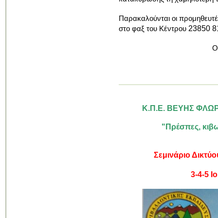
Παρακαλούνται οι προμηθευτέ
23850 
στο
φαξ του Κέντρου
Ο
Νικόλα
Κ.Π.Ε. ΒΕΥΗΣ ΦΛΩΡ
"Πρέσπες, κιβωτ
Σεμινάριο Δικτύο
3-4-5 Ιουνί