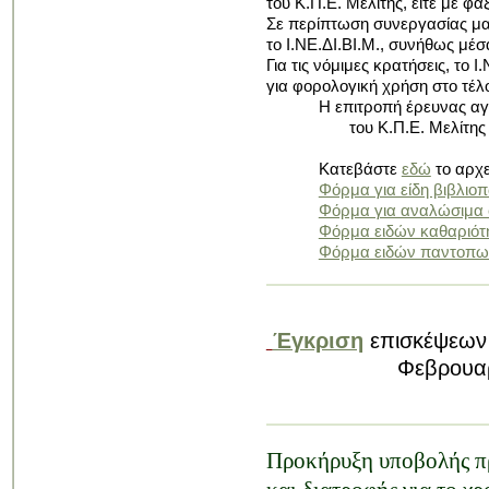
του Κ.Π.Ε. Μελίτης, είτε με φαξ
Σε περίπτωση συνεργασίας μας
το Ι.ΝΕ.ΔΙ.ΒΙ.Μ., συνήθως μέσ
Για τις νόμιμες κρατήσεις, το 
για φορολογική χρήση στο τέλο
Η επιτροπή έρευνας α
του Κ.Π.Ε. Μελίτης
Κατεβάστε
εδώ
το αρχε
Φόρμα για είδη βιβλιο
Φόρμα για αναλώσιμα 
Φόρμα ειδών καθαριότ
Φόρμα ειδών παντοπω
Έγκριση
επισκέψεων 
Φεβρουαρίου-Ι
Προκήρυξη υποβολής π