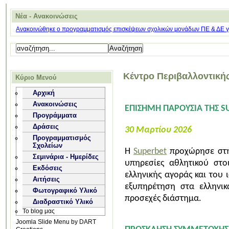
Νέα - Ανακοινώσεις
Ανακοινώθηκε ο προγραμματισμός επισκέψεων σχολικών μονάδων ΠΕ & ΔΕ για
Κέντρο Περιβαλλοντική
Κύριο Μενού
Αρχική
Ανακοινώσεις
ΕΠΙΣΗΜΗ ΠΑΡΟΥΣΙΑ ΤΗΣ S
Προγράμματα
Δράσεις
30 Μαρτίου 2026
Προγραμματισμός
Σχολείων
Η
Superbet
προχώρησε στην
Σεμινάρια - Ημερίδες
υπηρεσίες αθλητικού στοι
Εκδόσεις
ελληνικής αγοράς και του
Αιτήσεις
εξυπηρέτηση στα ελληνι
Φωτογραφικό Υλικό
προσεχές διάστημα.
Διαδραστικό Υλικό
Το blog μας
Joomla Slide Menu by DART