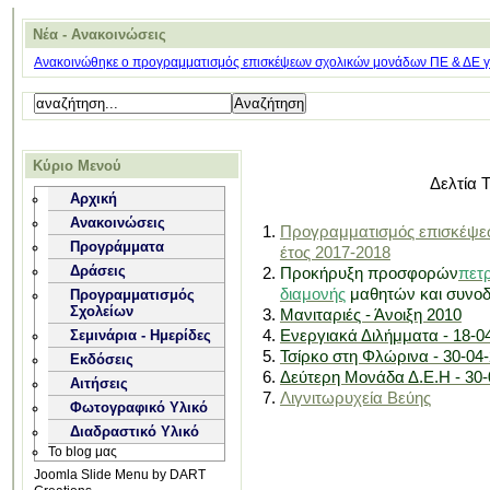
Νέα - Ανακοινώσεις
Ανακοινώθηκε ο προγραμματισμός επισκέψεων σχολικών μονάδων ΠΕ & ΔΕ για
Κύριο Μενού
Δελτία 
Αρχική
Ανακοινώσεις
Προγραμματισμός επισκέψεω
Προγράμματα
έτος 2017-2018
Δράσεις
Προκήρυξη προσφορών
πετ
διαμονής
μαθητών και συνοδ
Προγραμματισμός
Σχολείων
Μανιταριές - Άνοιξη 2010
Ενεργιακά Διλήμματα - 18-0
Σεμινάρια - Ημερίδες
Τσίρκο στη Φλώρινα - 30-04
Εκδόσεις
Δεύτερη Μονάδα Δ.Ε.Η - 30-
Αιτήσεις
Λιγνιτωρυχεία Βεύης
Φωτογραφικό Υλικό
Διαδραστικό Υλικό
Το blog μας
Joomla Slide Menu by DART