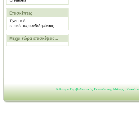
Creations
Επισκέπτες
Έχουμε 8
επισκέπτες συνδεδεμένους
Μέχρι τώρα επισκέψεις...
©
Κέντρο Περιβαλλοντικής Εκπαίδευσης Μελίτης | Υπεύθυ