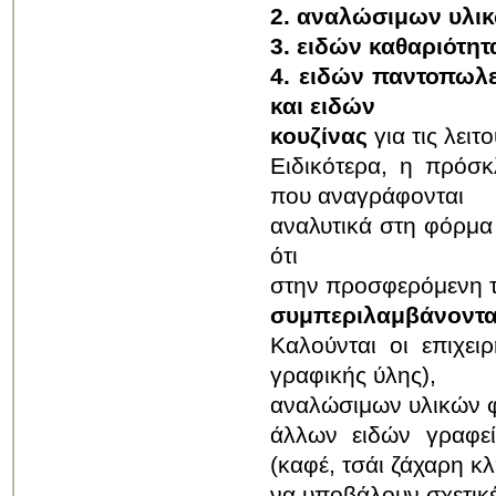
2. αναλώσιμων υλι
3. ειδών καθαριότη
4. ειδών παντοπωλεί
και ειδών
κουζίνας
για τις λει
Ειδικότερα, η πρό
που αναγράφονται
αναλυτικά στη φόρμα
ότι
στην προσφερόμενη τ
συμπεριλαμβάνοντ
Καλούνται οι επιχει
γραφικής ύλης),
αναλώσιμων υλικών φ
άλλων ειδών γραφεί
(καφέ, τσάι ζάχαρη κλ
να υποβάλουν σχετικ