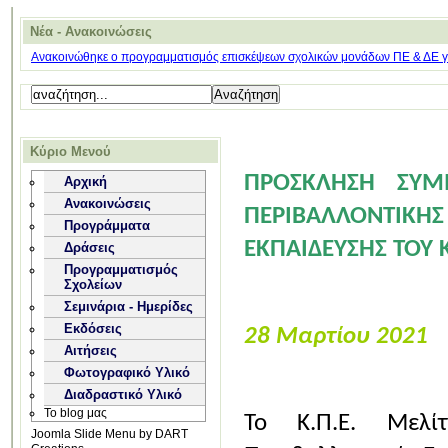
Νέα - Ανακοινώσεις
Ανακοινώθηκε ο προγραμματισμός επισκέψεων σχολικών μονάδων ΠΕ & ΔΕ για
Κύριο Μενού
ΠΡΟΣΚΛΗΣΗ ΣΥΜ
Αρχική
Ανακοινώσεις
ΠΕΡΙΒΑΛΛΟΝΤΙΚΗΣ
Προγράμματα
ΕΚΠΑΙΔΕΥΣΗΣ ΤΟΥ Κ
Δράσεις
Προγραμματισμός
Σχολείων
Σεμινάρια - Ημερίδες
Εκδόσεις
28 Μαρτίου 2021
Αιτήσεις
Φωτογραφικό Υλικό
Διαδραστικό Υλικό
Το blog μας
Το Κ.Π.Ε. Μελί
Joomla Slide Menu by DART