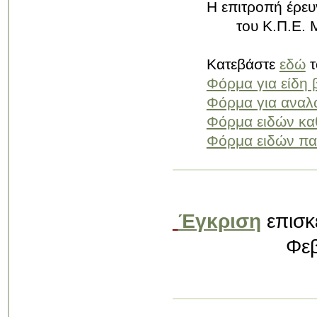
Η επιτροπή έρε
του Κ.Π.Ε. Μ
Κατεβάστε
εδώ
τ
Φόρμα για είδη 
Φόρμα για αναλ
Φόρμα ειδών κα
Φόρμα ειδών πα
Έγκριση
επισκ
Φεβρουαρί