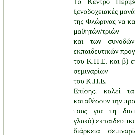
Το Κέντρο Περιβα
ξενοδοχειακές μονά
της Φλώρινας να κα
μαθητών/τριών
και των συνοδών
εκπαιδευτικών προ
του Κ.Π.Ε. και β) 
σεμιναρίων
του Κ.Π.Ε.
Επίσης, καλεί τ
καταθέσουν
την πρ
τους
για τη δια
γλυκό)
εκπαιδευτι
διάρκεια σεμινα