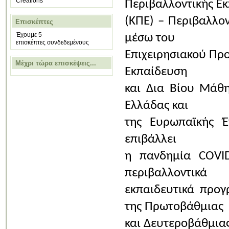
Creations
Περιβαλλοντικής Ε
(ΚΠΕ)
– Περιβαλλον
Επισκέπτες
Έχουμε 5
μέσω του
επισκέπτες συνδεδεμένους
Επιχειρησιακού Πρ
Μέχρι τώρα επισκέψεις...
Εκπαίδευση
και Δια Βίου Μάθ
Ελλάδας και
της Ευρωπαϊκής Έ
επιβάλλει
η πανδημία COVID
περιβαλλοντικά
εκπαιδευτικά προγ
της Πρωτοβάθμιας
και Δευτεροβάθμια