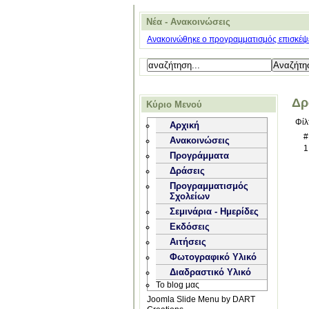
Νέα - Ανακοινώσεις
Ανακοινώθηκε ο προγραμματισμός επισκέψε
Δρ
Κύριο Μενού
Φίλ
Αρχική
#
Ανακοινώσεις
1
Προγράμματα
Δράσεις
Προγραμματισμός
Σχολείων
Σεμινάρια - Ημερίδες
Εκδόσεις
Αιτήσεις
Φωτογραφικό Υλικό
Διαδραστικό Υλικό
Το blog μας
Joomla Slide Menu by DART