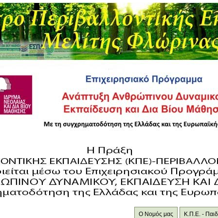
Ο Νομός μας
Κ.Π.Ε. - Πα