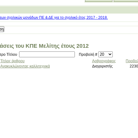
ων σχολικών μονάδων ΠΕ & ΔΕ για το σχολικό έτος 2017 - 2018.
άσεις του ΚΠΕ Μελίτης έτους 2012
τρο Τίτλου
Προβολή #
Τίτλος άρθρου
Αρθρογράφος
Προβο
Ανακυκλώνοντας καλλιτεχνικά
Διαχειριστής
223