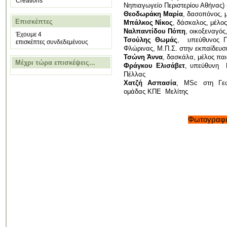
Creations
Νηπιαγωγείο Περιστερίου Αθήνας)
Θεοδωράκη Μαρία
, δασοπόνος, 
Επισκέπτες
Μπάλκος Νίκος
, δάσκαλος, μέλο
Ναλπαντίδου Πόπη
, οικοξεναγό
Έχουμε 4
Τσούλης Θωμάς
, υπεύθυνος Π
επισκέπτες συνδεδεμένους
Φλώρινας, Μ.Π.Σ. στην εκπαίδευ
Τσώνη Άννα
, δασκάλα, μέλος πα
Μέχρι τώρα επισκέψεις...
Φράγκου Ελισάβετ
, υπεύθυνη Π
Πέλλας
Χατζή Ασπασία
, MSc στη Γεω
ομάδας ΚΠΕ Μελίτης
Φωτογραφικ