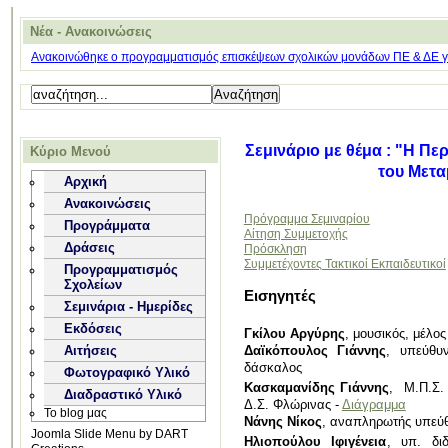
Νέα - Ανακοινώσεις
Ανακοινώθηκε ο προγραμματισμός επισκέψεων σχολικών μονάδων ΠΕ & ΔΕ για
Σεμινάριο με θέμα : "Η Π
Κύριο Μενού
του Μετ
Αρχική
Ανακοινώσεις
Πρόγραμμα Σεμιναρίου
Προγράμματα
Αίτηση Συμμετοχής
Δράσεις
Πρόσκληση
Συμμετέχοντες Τακτικοί Εκπαιδευτικοί
Προγραμματισμός
Σχολείων
Εισηγητές
Σεμινάρια - Ημερίδες
Εκδόσεις
Γκίλου Αργύρης
, μουσικός, μέλ
Δαϊκόπουλος Γιάννης
, υπεύθυ
Αιτήσεις
δάσκαλος
Φωτογραφικό Υλικό
Κασκαμανίδης Γιάννης
, Μ.Π.Σ.
Διαδραστικό Υλικό
Δ.Σ. Φλώρινας -
Διάγραμμα
Το blog μας
Νάνης Νίκος
, αναπληρωτής υπεύ
Joomla Slide Menu by DART
Ηλιοπούλου Ιφιγένεια
, υπ. δ