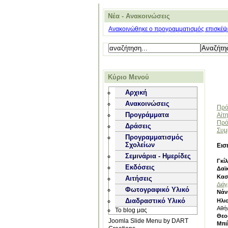
Νέα - Ανακοινώσεις
Ανακοινώθηκε ο προγραμματισμός επισκέψε
Κύριο Μενού
Αρχική
Ανακοινώσεις
Πρό
Προγράμματα
Αίτ
Πρό
Δράσεις
Συμ
Προγραμματισμός
Σχολείων
Εισ
Σεμινάρια - Ημερίδες
Γκί
Εκδόσεις
Δαϊ
Κασ
Αιτήσεις
Διά
Φωτογραφικό Υλικό
Νάν
Διαδραστικό Υλικό
Ηλι
Αθή
Το blog μας
Θεο
Joomla Slide Menu by DART
Μπά