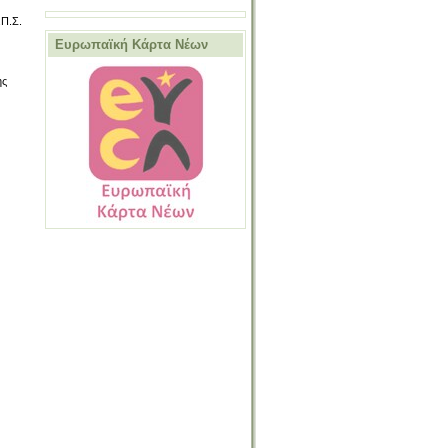
Π.Σ.
Ευρωπαϊκή Κάρτα Νέων
ης