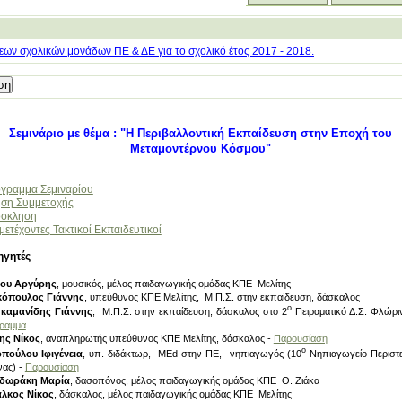
ων σχολικών μονάδων ΠΕ & ΔΕ για το σχολικό έτος 2017 - 2018.
Σεμινάριο με θέμα : "Η Περιβαλλοντική Εκπαίδευση στην Εποχή του
Μεταμοντέρνου Κόσμου"
γραμμα Σεμιναρίου
ηση Συμμετοχής
σκληση
μετέχοντες Τακτικοί Εκπαιδευτικοί
ηγητές
λου Αργύρης
, μουσικός, μέλος παιδαγωγικής ομάδας ΚΠΕ Μελίτης
κόπουλος Γιάννης
, υπεύθυνος ΚΠΕ Μελίτης, Μ.Π.Σ. στην εκπαίδευση, δάσκαλος
ο
καμανίδης Γιάννης
, Μ.Π.Σ. στην εκπαίδευση, δάσκαλος στο 2
Πειραματικό Δ.Σ. Φλώρι
γραμμα
ης Νίκος
, αναπληρωτής υπεύθυνος ΚΠΕ Μελίτης, δάσκαλος -
Παρουσίαση
ο
οπούλου Ιφιγένεια
, υπ. διδάκτωρ, ΜΕd στην ΠΕ, νηπιαγωγός (10
Νηπιαγωγείο Περιστε
νας) -
Παρουσίαση
δωράκη Μαρία
, δασοπόνος, μέλος παιδαγωγικής ομάδας ΚΠΕ Θ. Ζιάκα
λκος Νίκος
, δάσκαλος, μέλος παιδαγωγικής ομάδας ΚΠΕ Μελίτης