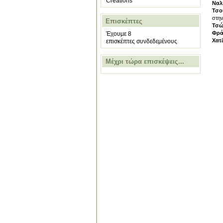
Creations
Ναλ
Τσο
στην
Επισκέπτες
Τσώ
Φρά
Έχουμε 8
Χατ
επισκέπτες συνδεδεμένους
Μέχρι τώρα επισκέψεις...