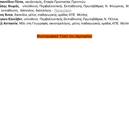
παντίδου Πόπη
, οικοξεναγός, Εταιρία Προστασίας Πρεσπών
ύλης Θωμάς
, υπεύθυνος Περιβαλλοντικής Εκπαίδευσης Πρωτοβάθμιας Ν. Φλώρινας, Μ.
 εκπαίδευση, δάσκαλος, δασολόγος -
Παρουσίαση
νη Άννα
, δασκάλα, μέλος παιδαγωγικής ομάδας ΚΠΕ Μελίτης
γκου Ελισάβετ
, υπεύθυνη Περιβαλλοντικής Εκπαίδευσης Πρωτοβάθμιας Ν. Πέλλας
ζή Ασπασία
, MSc στη Γεωγραφία, οικονομολόγος, μέλος παιδαγωγικής ομάδας ΚΠΕ Μελίτ
Φωτογραφικό Υλικό του σεμιναρίου