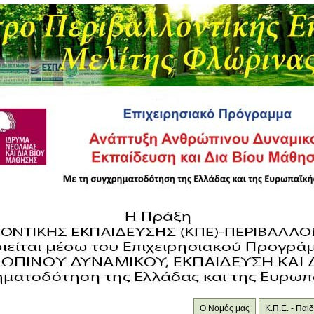
Ο Νομός μας
Κ.Π.Ε. - Πα