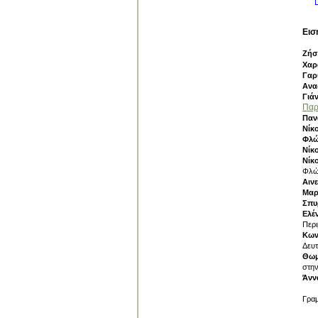
Εισ
Ζήσ
Χαρ
Γαρ
Ανα
Γιά
Παρ
Παν
Νίκ
Φλώ
Νίκ
Νίκ
Φλώ
Αιν
Μαρ
Σπυ
Ελέ
Περ
Κων
Δευτ
Θωμ
στην
Άνν
Γραμ