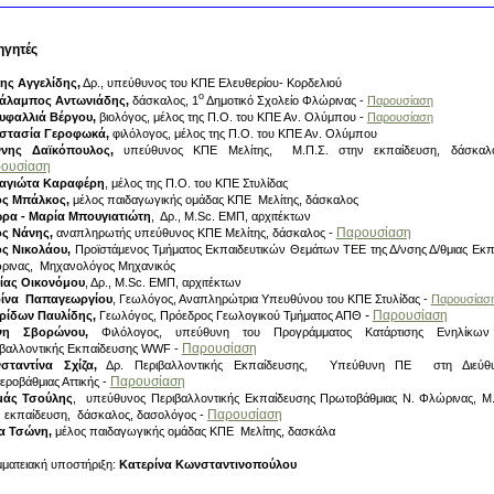
ηγητές
ης Αγγελίδης,
Δρ., υπεύθυνος του ΚΠΕ Ελευθερίου- Κορδελιού
ο
άλαμπος Αντωνιάδης,
δάσκαλος, 1
Δημοτικό Σχολείο Φλώρινας -
Παρουσίαση
υφαλλιά Βέργου,
βιολόγος,
μέλος της Π.Ο. του ΚΠΕ Αν. Ολύμπου -
Παρουσίαση
στασία Γεροφωκά,
φιλόλογος,
μέλος της Π.Ο. του ΚΠΕ Αν. Ολύμπου
ννης Δαϊκόπουλος,
υπεύθυνος ΚΠΕ Μελίτης, Μ.Π.Σ. στην εκπαίδευση, δάσκαλ
ουσίαση
αγιώτα Καραφέρη
, μέλος της Π.Ο. του ΚΠΕ Στυλίδας
ος Μπάλκος,
μέλος παιδαγωγικής ομάδας ΚΠΕ Μελίτης, δάσκαλος
ρα - Μαρία Μπουγιατιώτη
, Δρ., M.Sc. ΕΜΠ, αρχιτέκτων
Παρουσίαση
ος Νάνης,
αναπληρωτής υπεύθυνος ΚΠΕ Μελίτης, δάσκαλος -
ος Νικολάου,
Προϊστάμενος Τμήματος Εκπαιδευτικών Θεμάτων ΤΕΕ της Δ/νσης Δ/θμιας Εκπ
ρινας, Μηχανολόγος Μηχανικός
είας Οικονόμου
, Δρ., M.Sc. ΕΜΠ, αρχιτέκτων
ίνα Παπαγεωργίου
, Γεωλόγος, Αναπληρώτρια Υπευθύνου του ΚΠΕ Στυλίδας -
Παρουσίασ
-
Παρουσίαση
ρίδων Παυλίδης,
Γεωλόγος,
Πρόεδρος Γεωλογικού Τμήματος ΑΠΘ
νη Σβορώνου,
Φιλόλογος, υπεύθυνη του Προγράμματος Κατάρτισης Ενηλίκων
Παρουσίαση
ιβαλλοντικής Εκπαίδευσης WWF -
σταντίνα Σχίζα,
Δρ. Περιβαλλοντικής Εκπαίδευσης, Υπεύθυνη ΠΕ στη Διεύθ
Παρουσίαση
εροβάθμιας Αττικής -
άς Τσούλης
, υπεύθυνος Περιβαλλοντικής Εκπαίδευσης Πρωτοβάθμιας Ν. Φλώρινας, Μ.
Παρουσίαση
 εκπαίδευση, δάσκαλος, δασολόγος -
α Τσώνη,
μέλος παιδαγωγικής ομάδας ΚΠΕ Μελίτης, δασκάλα
ματειακή υποστήριξη:
Κατερίνα Κωνσταντινοπούλου