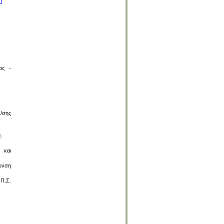
ος -
/σης
η
 και
υνση
Π.Σ.