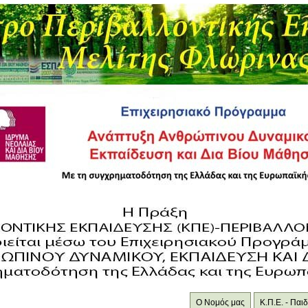
Ο Νομός μας
Κ.Π.Ε. - Πα