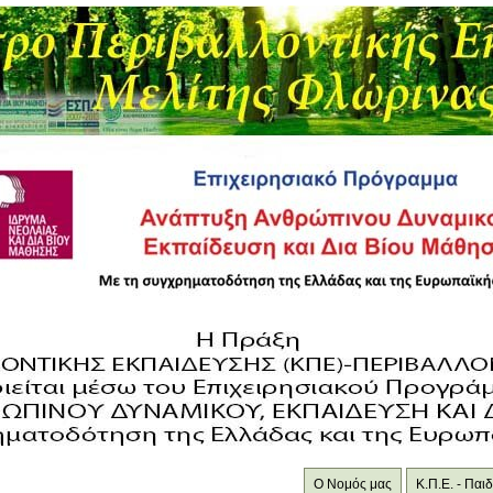
Ο Νομός μας
Κ.Π.Ε. - Πα