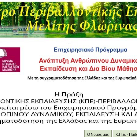
Ο Νομός μας
Κ.Π.Ε. - Πα