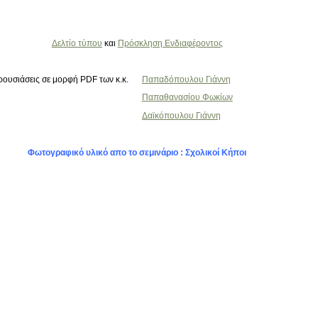
Δελτίο τύπου
και
Πρόσκληση Ενδιαφέροντος
ουσιάσεις σε μορφή PDF των κ.κ.
Παπαδόπουλου Γιάννη
Παπαθανασίου Φωκίων
Δαϊκόπουλου Γιάννη
Φωτογραφικό υλικό απο το σεμινάριο : Σχολικοί Κήποι