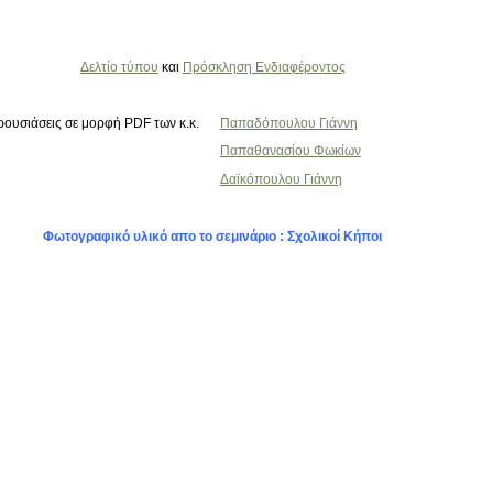
Δελτίο τύπου
και
Πρόσκληση Ενδιαφέροντος
ουσιάσεις σε μορφή PDF των κ.κ.
Παπαδόπουλου Γιάννη
Παπαθανασίου Φωκίων
Δαϊκόπουλου Γιάννη
Φωτογραφικό υλικό απο το σεμινάριο : Σχολικοί Κήποι