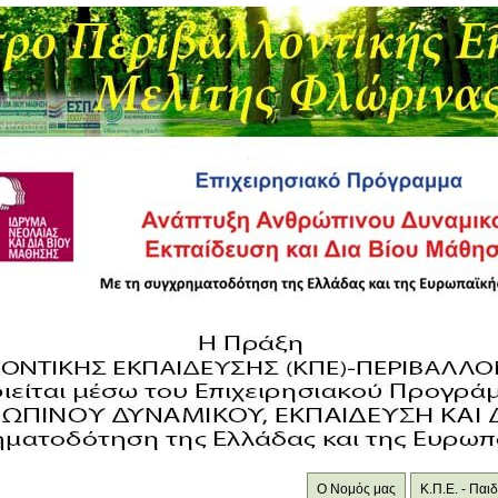
Ο Νομός μας
Κ.Π.Ε. - Πα