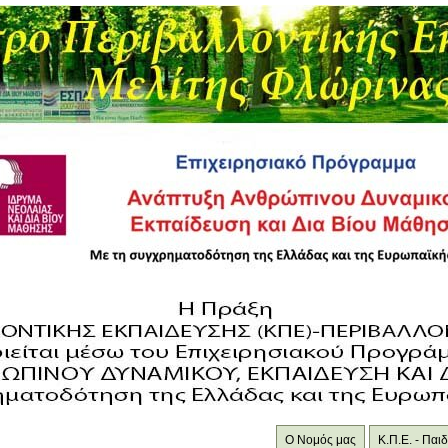
Ο Νομός μας
Κ.Π.Ε. - Πα