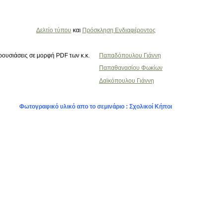
Δελτίο τύπου
και
Πρόσκληση Ενδιαφέροντος
ουσιάσεις σε μορφή PDF των κ.κ.
Παπαδόπουλου Γιάννη
Παπαθανασίου Φωκίων
Δαϊκόπουλου Γιάννη
Φωτογραφικό υλικό απο το σεμινάριο : Σχολικοί Κήποι