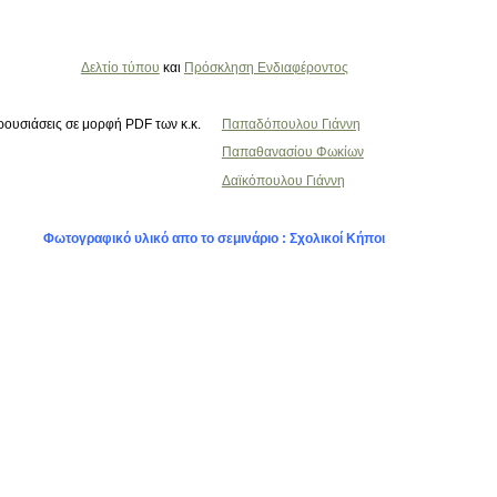
Δελτίο τύπου
και
Πρόσκληση Ενδιαφέροντος
ουσιάσεις σε μορφή PDF των κ.κ.
Παπαδόπουλου Γιάννη
Παπαθανασίου Φωκίων
Δαϊκόπουλου Γιάννη
Φωτογραφικό υλικό απο το σεμινάριο : Σχολικοί Κήποι