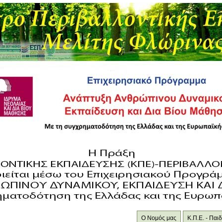
Ο Νομός μας
Κ.Π.Ε. - Πα