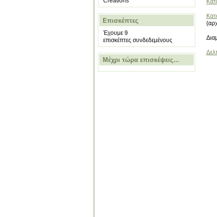
Creations
Κατ
Κατ
Επισκέπτες
(αρ
Έχουμε 9
Δια
επισκέπτες συνδεδεμένους
Δελ
Μέχρι τώρα επισκέψεις...