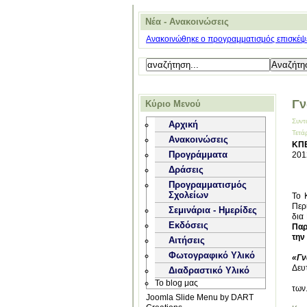
Νέα - Ανακοινώσεις
Ανακοινώθηκε ο προγραμματισμός επισκέψε
Γν
Κύριο Μενού
Συντ
Αρχική
Τετά
Ανακοινώσεις
ΚΠΕ
Προγράμματα
201
Δράσεις
Προγραμματισμός
Σχολείων
Το 
Περ
Σεμινάρια - Ημερίδες
δια
Εκδόσεις
Παρ
την
Αιτήσεις
Φωτογραφικό Υλικό
«Γν
Δευ
Διαδραστικό Υλικό
Το blog μας
των.
Joomla Slide Menu by DART