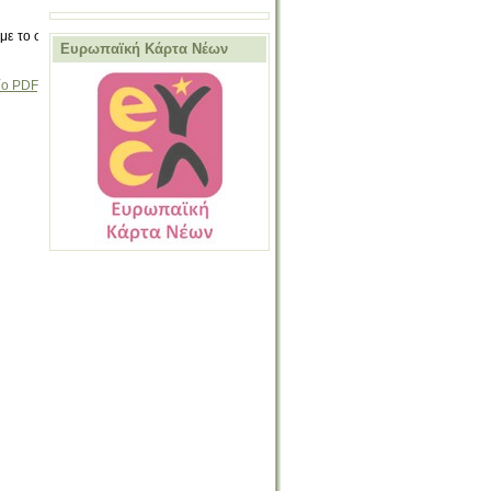
με το σεμινάριο
Ευρωπαϊκή Κάρτα Νέων
ίο PDF)