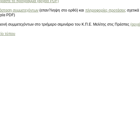
εβάστε το πρόγραμμα (αρχείο PDF)
άσταση συμμετεχόντων
(επαν?ληψη στο ορθό) και
πληροφορίες-προτάσεις
σχετικά 
χεία PDF)
μονή συμμετεχόντων στο τριήμερο σεμινάριο του Κ.Π.Ε. Μελίτης στις Πρέσπες
(αρχε
τίο τύπου