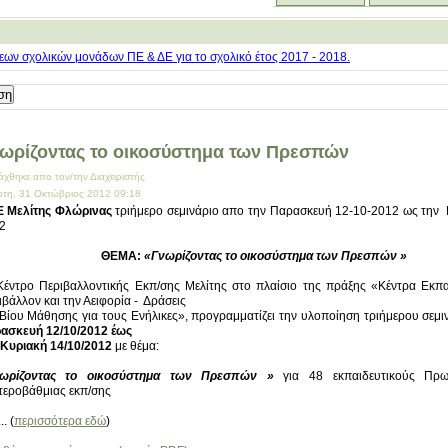
ων σχολικών μονάδων ΠΕ & ΔΕ για το σχολικό έτος 2017 - 2018.
ωρίζοντας το οικοσύστημα των Πρεσπών
άχθηκε απο τον/την Διαχειριστής
ρτη, 31 Οκτώβριος 2012 09:18
 Μελίτης Φλώρινας
τριήμερο σεμινάριο απο την Παρασκευή 12-10-2012 ως την 
2
ΘΕΜΑ:
«Γνωρίζοντας το οικοσύστημα των Πρεσπών »
Κέντρο Περιβαλλοντικής Εκπ/σης Μελίτης στο πλαίσιο της πράξης «Κέντρα Εκπα
ιβάλλον και την Αειφορία - Δράσεις
 Βίου Μάθησης για τους Ενήλικες», προγραμματίζει την υλοποίηση τριήμερου σεμ
ασκευή 12/10/2012 έως
 Κυριακή 14/10/2012
με θέμα:
ωρίζοντας το οικοσύστημα των Πρεσπών »
για 48 εκπαιδευτικούς Πρω
τεροβάθμιας εκπ/σης
.. (
περισσότερα εδώ
)