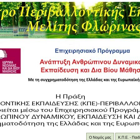
Ο Νομός μας
Κ.Π.Ε. - Πα