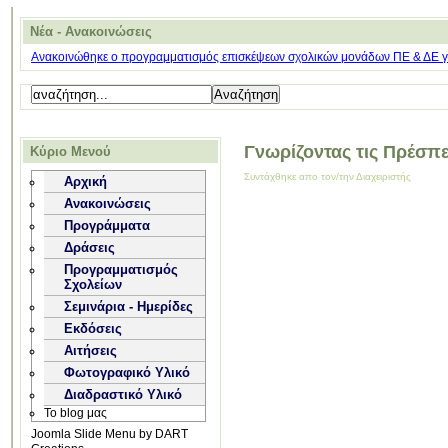
Νέα - Ανακοινώσεις
Ανακοινώθηκε ο προγραμματισμός επισκέψεων σχολικών μονάδων ΠΕ & ΔΕ για
Γνωρίζοντας τις Πρέσπ
Κύριο Μενού
Συντάχθηκε απο τον/την Διαχειριστής
Αρχική
Ανακοινώσεις
Προγράμματα
Δράσεις
Προγραμματισμός
Σχολείων
Σεμινάρια - Ημερίδες
Εκδόσεις
Αιτήσεις
Φωτογραφικό Υλικό
Διαδραστικό Υλικό
Το blog μας
Joomla Slide Menu by DART